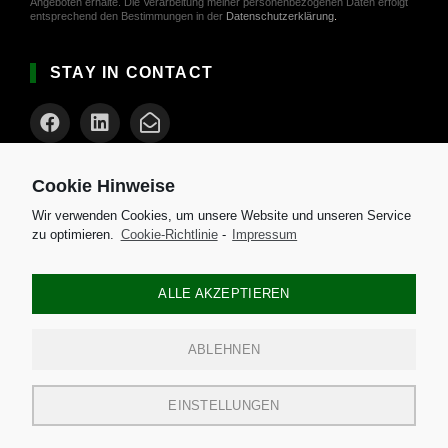
Angeboten erhalte. Die Verarbeitung meiner personenbezogenen Daten erfolgt
entsprechend den Bestimmungen in der
Datenschutzerklärung
.
STAY IN CONTACT
Cookie Hinweise
AKTUELLES
Wir verwenden Cookies, um unsere Website und unseren Service
Spaßige Spiele für die Weihnachtszeit
zu optimieren.
Cookie-Richtlinie
-
Impressum
Top Geschenkideen für Männer
ALLE AKZEPTIEREN
Weihnachtliche Getränkevielfalt
Besondere Weihnachtstraditionen weltweit
ABLEHNEN
EINSTELLUNGEN
Impressum
|
Datenschutz