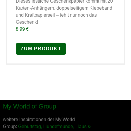
Dieses festliche Geschenkpapier kommt mit 20
Karten-Anhängern, doppelseitigem Klebeband
und Kraftpapierseil – fehlt nur noch das
Geschenk!
8,99 €
ZUM PRODUKT
My World of Group
weitere Inspirationen der My World
Group:
Geburtstag,
Hundefreunde,
Haus &